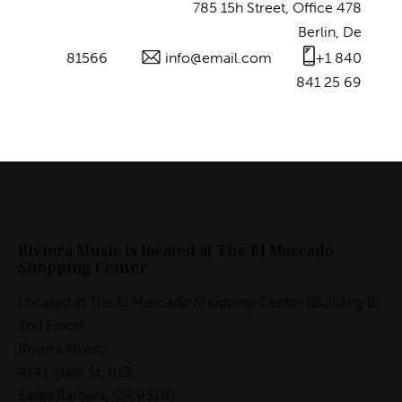
785 15h Street, Office 478
Berlin, De
81566
info@email.com
+1 840
841 25 69
Riviera Music is located at The El Mercado
Shopping Center
Located at The El Mercado Shopping Center (Building B,
2nd Floor)
Riviera Music
4141 State St, B13
Santa Barbara, CA 93110