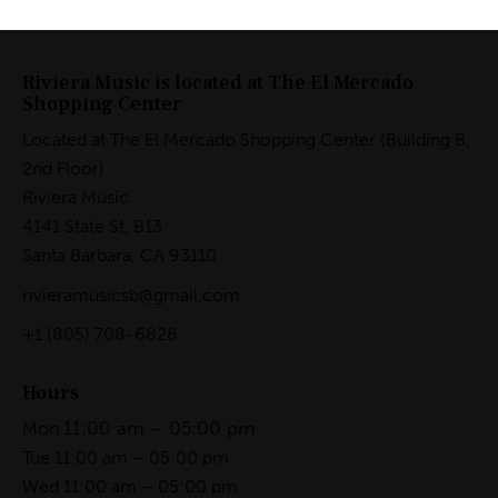
Riviera Music is located at The El Mercado
Shopping Center
Located at The El Mercado Shopping Center (Building B,
2nd Floor)
Riviera Music
4141 State St, B13
Santa Barbara, CA 93110
rivieramusicsb@gmail.com
+1
(805) 708-6828
Hours
11:00 am – 05:00 pm
Mon
Tue 11:00 am – 05:00 pm
Wed 11:00 am – 05:00 pm